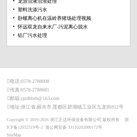
龙游沼液沼渣处理
塑料洗涤污水
卧螺离心机在温岭养猪场处理视频
怀远双龙自来水厂-污泥离心脱水
铝厂污水处理
电话:0578-2788008
传真:0578-2788681
邮箱:zjzdhbsb@163.com
地址:浙江省,丽水市,莲都区碧湖镇工业区九龙街812号
Copyright © 2010-2026 浙江正达环保设备有限公司 版权所有
浙
ICP备12032519号-2
浙公网安备 33110202000172号
SiteMap