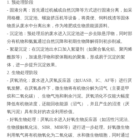
1. 预处理阶段
-
固液分离
：首先通过机械或自然沉降等方式进行固液分离，如采
用格栅、沉淀池、螺旋挤压机等设备，将粪便、饲料残渣等固体
物质从废水中分离出来，作为堆肥或生物质能源原料。
- 沉淀池：预处理后的废水进入沉淀池进一步去除悬浮物，同时部
分有机物和氨氮通过自然沉降和初期生物降解得到初步削减。
- 絮凝沉淀：在沉淀池出水口加入絮凝剂（如聚合氯化铝、聚丙烯
酰胺等），加速悬浮物和胶体颗粒的聚集，形成易于沉淀的絮
体，进一步提升沉淀效果。
2. 生物处理阶段
- 厌氧消化：废水进入厌氧反应器（如UASB、IC、AF等）进行厌
氧发酵。在厌氧条件下，微生物将有机物分解为沼气（主要是甲
烷和二氧化碳）、生物气泡和剩余污泥。厌氧消化不仅能大幅度
降低有机物浓度，还能回收能源（沼气），并且产生的沼渣（厌
氧污泥）具有良好的农业利用价值。
- 好氧生物处理：厌氧出水进入好氧生物反应器（如活性污泥法、
生物接触氧化法、SBR、MBR等）进行进一步处理。好氧微生物
利用氧气将有机物氧化为二氧化碳、水和微生物细胞，同时通过