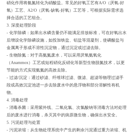
硝化作用将氨氮转化为硝酸盐。常见的好氧工艺有A/O（厌氧-好
氧）工艺、A2/O（厌氧-缺氧-好氧）工艺等，可根据实际需求选
择合适的工艺组合。
3. 深度处理阶段
- 化学除磷：如果出水磷含量仍不能满足排放标准，可在好氧出水
后增设化学除磷设施，如投加铁盐、铝盐等混凝剂，使磷酸盐与
金属离子形成不溶性沉淀物，通过沉淀或过滤去除。
- 生物除氮：对于高氨氮废水，可以采用厌氧氨氧化
（Anammox）工艺或短程硝化反硝化等新型生物脱氮技术，以更
节能的方式实现氨氮的高效去除。
- 过滤/沉淀：通过砂滤、纤维球过滤、微滤、超滤等物理过滤手
段或高效沉淀池进一步去除废水中的悬浮物和部分溶解性有机
物。
4. 消毒处理
- 消毒杀菌：采用紫外线、二氧化氯、次氯酸钠等消毒方法对处理
后的废水进行消毒，杀灭其中的病原微生物，确保出水安全。
5. 污泥处理与处置
- 污泥浓缩：从生物处理系统中产生的剩余污泥通过重力浓缩、机