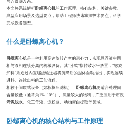
离的首选方案。
本文将系统解析
卧螺离心机
的工作原理、核心结构、关键参数、
典型应用场景及选型要点，帮助工程师快速掌握技术要点，科学
完成设备选型。
什么是卧螺离心机？
卧螺离心机
是一种利用高速旋转产生的离心力，实现悬浮液中固
相与液相连续分离的机械设备。其“卧式”指转鼓水平放置，“螺旋
卸料”则通过内置螺旋输送器将沉降后的固体自动推出，实现连续
进料、连续出料的工艺流程。
相较于间歇式设备（如板框压滤机），
卧螺离心机
更适合处理固
含量较低（通常为1%–10%）、流量较大的物料，广泛应用于
市政
污泥脱水
、化工母液、淀粉浆、动物蛋白提取等领域。
卧螺离心机的核心结构与工作原理