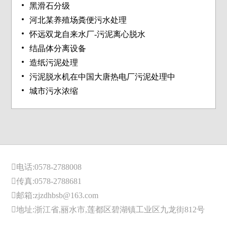
黑滑石分级
河北某养殖场粪便污水处理
怀远双龙自来水厂-污泥离心脱水
结晶体分离设备
造纸污泥处理
污泥脱水机在中国大唐热电厂污泥处理中
城市污水浓缩
电话:0578-2788008
传真:0578-2788681
邮箱:zjzdhbsb@163.com
地址:浙江省,丽水市,莲都区碧湖镇工业区九龙街812号