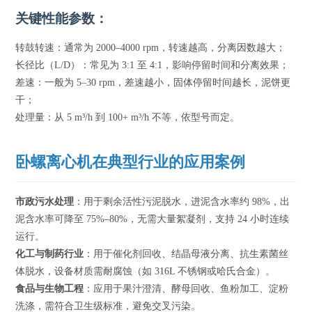
关键性能参数：
转鼓转速：通常为 2000–4000 rpm，转速越高，分离因数越大；
长径比（L/D）：常见为 3:1 至 4:1，影响停留时间和分离效果；
差速：一般为 5–30 rpm，差速越小，固体停留时间越长，泥饼更
干；
处理量：从 5 m³/h 到 100+ m³/h 不等，依型号而定。
卧螺离心机在典型行业的应用案例
市政污水处理
：用于剩余活性污泥脱水，进泥含水率约 98%，出
泥含水率可降至 75%–80%，无需大量絮凝剂，支持 24 小时连续
运行。
化工与制药行业
：用于催化剂回收、结晶母液分离、抗生素菌丝
体脱水，设备材质需耐腐蚀（如 316L 不锈钢或哈氏合金）。
食品与生物工程
：应用于果汁澄清、酵母回收、鱼粉加工、淀粉
洗涤，需符合卫生级标准，避免交叉污染。