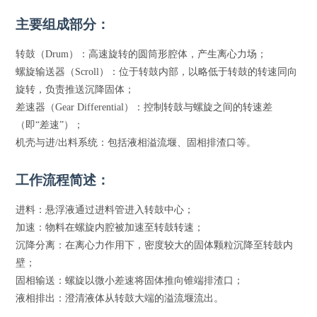
主要组成部分：
转鼓（Drum）：高速旋转的圆筒形腔体，产生离心力场；
螺旋输送器（Scroll）：位于转鼓内部，以略低于转鼓的转速同向
旋转，负责推送沉降固体；
差速器（Gear Differential）：控制转鼓与螺旋之间的转速差
（即“差速”）；
机壳与进/出料系统：包括液相溢流堰、固相排渣口等。
工作流程简述：
进料：悬浮液通过进料管进入转鼓中心；
加速：物料在螺旋内腔被加速至转鼓转速；
沉降分离：在离心力作用下，密度较大的固体颗粒沉降至转鼓内
壁；
固相输送：螺旋以微小差速将固体推向锥端排渣口；
液相排出：澄清液体从转鼓大端的溢流堰流出。