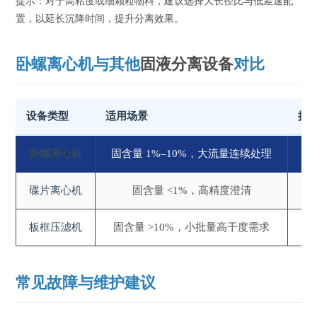
提示：对于高粘度或细颗粒物料，建议选择大长径比与低差速配
置，以延长沉降时间，提升分离效果。
卧螺离心机与其他
固液分离设备
对比
设备类型
适用场景
操
卧螺离心机
固含量 1%–10%，大流量连续处理
碟片离心机
固含量 <1%，高精度澄清
板框压滤机
固含量 >10%，小批量高干度需求
常见故障与维护建议